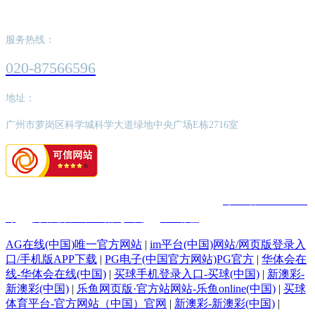
世界杯体育官方网站-综合赛事平台,
服务热线：
020-87566596
地址：
广州市萝岗区科学城科学大道绿地中央广场E栋2716室
版权所有：世界杯体育官方网站-综合赛事平台,
粤ICP备2022062526
号
网站建设：中企动力
广州
SEO标签
AG在线(中国)唯一官方网站
|
im平台(中国)网站/网页版登录入
口/手机版APP下载
|
PG电子(中国官方网站)PG官方
|
华体会在
线-华体会在线(中国)
|
买球手机登录入口-买球(中国)
|
新澳彩-
新澳彩(中国)
|
乐鱼网页版·官方站网站-乐鱼online(中国)
|
买球
体育平台-官方网站（中国）官网
|
新澳彩-新澳彩(中国)
|