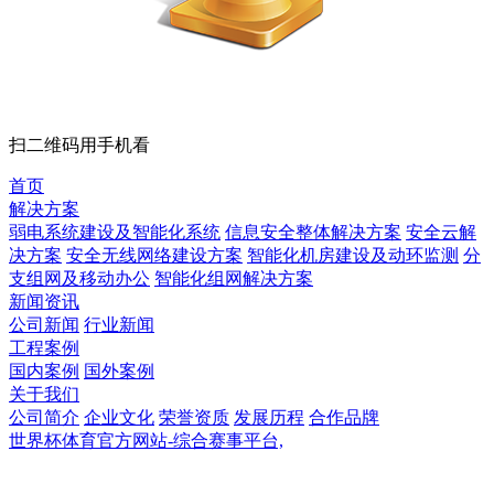
扫二维码用手机看
首页
解决方案
弱电系统建设及智能化系统
信息安全整体解决方案
安全云解
决方案
安全无线网络建设方案
智能化机房建设及动环监测
分
支组网及移动办公
智能化组网解决方案
新闻资讯
公司新闻
行业新闻
工程案例
国内案例
国外案例
关于我们
公司简介
企业文化
荣誉资质
发展历程
合作品牌
世界杯体育官方网站-综合赛事平台,