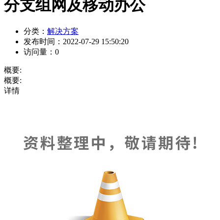
分支组网及移动办公
分类：
解决方案
发布时间：
2022-07-29 15:50:20
访问量：
0
概要:
概要:
详情