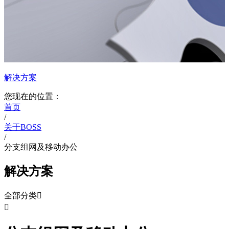
解决方案
您现在的位置：
首页
/
关于BOSS
/
分支组网及移动办公
解决方案
全部分类

