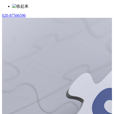
020-87566596