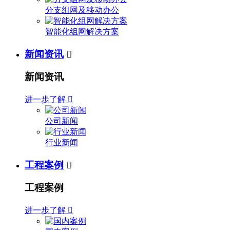
分支组网及移动办公
智能化组网解决方案
新闻资讯

新闻资讯
进一步了解

公司新闻
行业新闻
工程案例

工程案例
进一步了解
