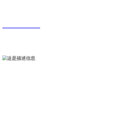
世界杯体育官方网站-综合赛事平台,
服务热线：
020-87566596
地址：
广州市萝岗区科学城科学大道绿地中央广场E栋2716室