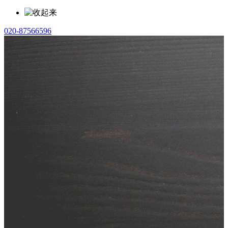
020-87566596